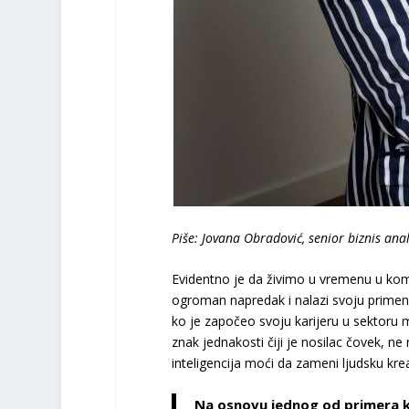
Piše: Jovana Obradović, senior biznis anal
Evidentno je da živimo u vremenu u kom veš
ogroman napredak i nalazi svoju primenu 
ko je započeo svoju karijeru u sektoru m
znak jednakosti čiji je nosilac čovek, ne
inteligencija moći da zameni ljudsku kreat
Na osnovu jednog od primera ko