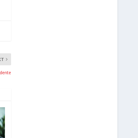
XT
udente