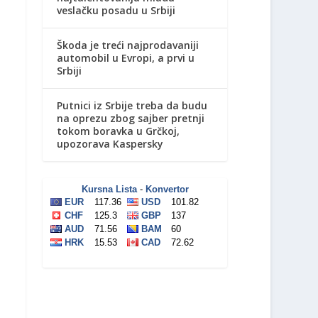
veslačku posadu u Srbiji
Škoda je treći najprodavaniji
automobil u Evropi, a prvi u
Srbiji
Putnici iz Srbije treba da budu
na oprezu zbog sajber pretnji
tokom boravka u Grčkoj,
upozorava Kaspersky