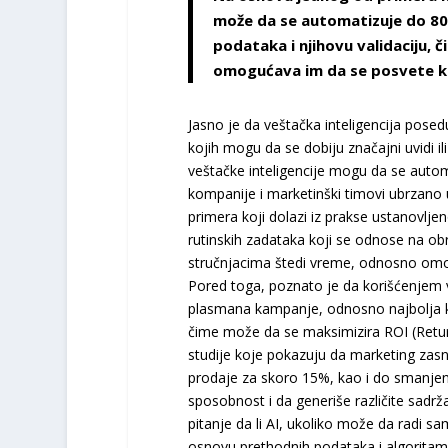
može da se automatizuje do 80
podataka i njihovu validaciju,
omogućava im da se posvete k
Jasno je da veštačka inteligencija pose
kojih mogu da se dobiju značajni uvidi i
veštačke inteligencije mogu da se autom
kompanije i marketinški timovi ubrzano 
primera koji dolazi iz prakse ustanovlj
rutinskih zadataka koji se odnose na ob
stručnjacima štedi vreme, odnosno omo
Pored toga, poznato je da korišćenjem ve
plasmana kampanje, odnosno najbolja ko
čime može da se maksimizira ROI (Retur
studije koje pokazuju da marketing zas
prodaje za skoro 15%, kao i do smanjen
sposobnost i da generiše različite sadrža
pitanje da li AI, ukoliko može da radi 
osnovu prethodnih podataka i algorita