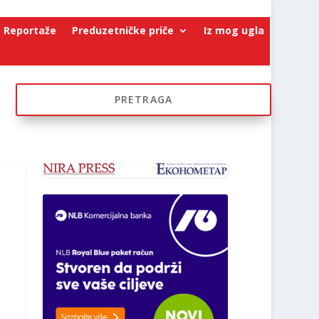
Reportaže
Preduzetničke priče
Iz mog ugla