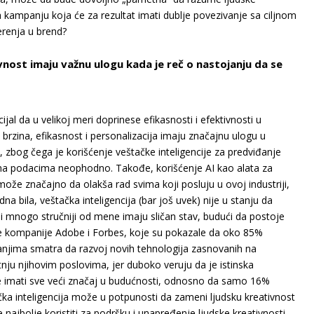
ra kampanju koja će za rezultat imati dublje povezivanje sa ciljnom
erenja u brend?
ivnost imaju važnu ulogu kada je reč o nastojanju da se
l da u velikoj meri doprinese efikasnosti i efektivnosti u
da brzina, efikasnost i personalizacija imaju značajnu ulogu u
a, zbog čega je korišćenje veštačke inteligencije za predviđanje
 na podacima neophodno. Takođe, korišćenje AI kao alata za
že značajno da olakša rad svima koji posluju u ovoj industriji,
a bila, veštačka inteligencija (bar još uvek) nije u stanju da
 i mnogo stručniji od mene imaju sličan stav, budući da postoje
dije kompanije Adobe i Forbes, koje su pokazale da oko 85%
manjima smatra da razvoj novih tehnologija zasnovanih na
etnju njihovim poslovima, jer duboko veruju da je istinska
 će imati sve veći značaj u budućnosti, odnosno da samo 16%
čka inteligencija može u potpunosti da zameni ljudsku kreativnost
najbolje koristiti za podršku i unapređenje ljudske kreativnosti,