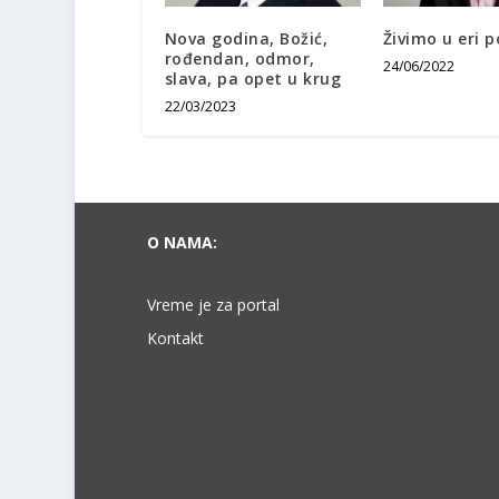
Nova godina, Božić,
Živimo u eri 
rođendan, odmor,
24/06/2022
slava, pa opet u krug
22/03/2023
O NAMA:
Vreme je za portal
Kontakt