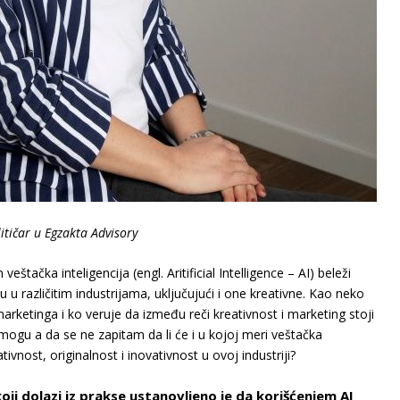
itičar u Egzakta Advisory
tačka inteligencija (engl. Aritificial Intelligence – AI) beleži
u različitim industrijama, uključujući i one kreativne. Kao neko
arketinga i ko veruje da između reči kreativnost i marketing stoji
 mogu a da se ne zapitam da li će i u kojoj meri veštačka
ivnost, originalnost i inovativnost u ovoj industriji?
ji dolazi iz prakse ustanovljeno je da korišćenjem AI