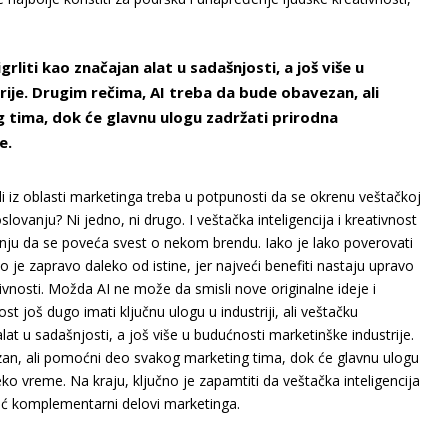
grliti kao značajan alat u sadašnjosti, a još više u
ije. Drugim rečima, AI treba da bude obavezan, ali
tima, dok će glavnu ulogu zadržati prirodna
e.
judi iz oblasti marketinga treba u potpunosti da se okrenu veštačkoj
slovanju? Ni jedno, ni drugo. I veštačka inteligencija i kreativnost
nju da se poveća svest o nekom brendu. Iako je lako poverovati
to je zapravo daleko od istine, jer najveći benefiti nastaju upravo
ivnosti. Možda AI ne može da smisli nove originalne ideje i
t još dugo imati ključnu ulogu u industriji, ali veštačku
 alat u sadašnjosti, a još više u budućnosti marketinške industrije.
an, ali pomoćni deo svakog marketing tima, dok će glavnu ulogu
neko vreme. Na kraju, ključno je zapamtiti da veštačka inteligencija
već komplementarni delovi marketinga.