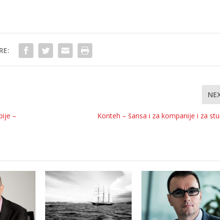
RE:
NE
ije –
Konteh – šansa i za kompanije i za st