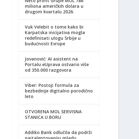
Neto profit Grupe MOL 786
miliona američkih dolara u
drugom kvartalu 2026.
Vuk Velebit o tome kako bi
Karpatska inicijativa mogla
redefinisati ulogu Srbije u
budućnosti Evrope
Jovanović: AI asistent na
Portalu eUprava ostvario više
od 350.000 razgovora
Viber: Postoji formula za
bezbednije digitalno porodično
leto
OTVORENA MOL SERVISNA
STANICA U BORU
Addiko Bank odlučila da podrži
najtalentovaniju mladu