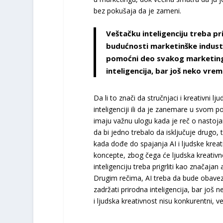
bez pokušaja da je zameni.
Veštačku inteligenciju treba pri
budućnosti marketinške industr
pomoćni deo svakog marketing 
inteligencija, bar još neko vrem
Da li to znači da stručnjaci i kreativni l
inteligenciji ili da je zanemare u svom po
imaju važnu ulogu kada je reč o nastoja
da bi jedno trebalo da isključuje drugo, 
kada dođe do spajanja AI i ljudske kreat
koncepte, zbog čega će ljudska kreativnos
inteligenciju treba prigrliti kao značajan
Drugim rečima, AI treba da bude obavez
zadržati prirodna inteligencija, bar još 
i ljudska kreativnost nisu konkurentni, 