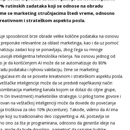
% rutinskih zadataka koji se odnose na obradu
 čime se marketing stručnjacima štedi vreme, odnosno
reativnom i strateškom aspektu posla.
duje sposobnost brze obrade velike količine podataka na osnovu
li preporuke relevantne za oblast marketinga, kao i da uz pomoć
atizuju zadaci koji se ponavljaju, zbog čega su mnoge
usvojili inteligentna tehnološka rešenja. Na osnovu jednog od
eno je da korišćenjem AI može da se automatizuje do 80%
radu podataka i njihovu validaciju, čime se marketing
gućava im da se posvete kreativnom i strateškom aspektu posla.
štačke inteligencije može da se predvidi najefikasniji način
mbinacija marketing kanala kojom se dolazi do ciljne grupe,
n On Investment) marketinške strategije. U prilog tome govore i
novan na veštačkoj inteligenciji može da dovede do povećanja
ja troškova za oko 10% (Accenture). Takođe, vidimo da AI ima
je koji su tradicionalno deo copywriting-a. Ali, postavlja se
samo ono za šta je programirana, odnosno da generiše ideje na
ma, može da bude dovoljno „pametna“ da razume ljudske