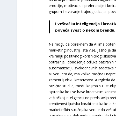
emocije, motivaciju i preferencije i krei
grupom i stvaranje trajnog uticaja i pov
I veštačka inteligencija i kreat
poveća svest o nekom brendu.
Ne mogu da poreknem da AI ima potencija
marketing industriji, šta više, jasno je 
kreiranju pozitivnog korisničkog iskustv
potražnje i donošenje odluka baziranih
automatizaciju svakodnevnih zadataka mo
ali verujem da, ma koliko moćna i napredn
zameni ljudsku kreativnost. A izgleda da
različite studije, među kojima su i stu
ispitanika koji se bave kreativnim zani
veštačkoj inteligenciji ne predstavlja pr
kreativnost ljudska karakteristika koja
marketinških stručnjaka veruje da vešta
u marketingu, dok većina smatra da ju je 