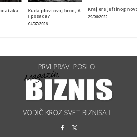
Kraj ere jeftinog nov
podataka
Kuda plovi ovaj brod, A
I posada?
29/06/2022
04/07/2026
PR
VODIČ KROZ