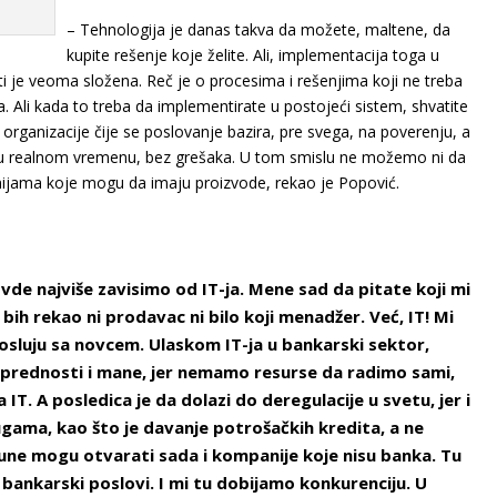
– Tehnologija je danas takva da možete, maltene, da
kupite rešenje koje želite. Ali, implementacija toga u
 je veoma složena. Reč je o procesima i rešenjima koji ne treba
a. Ali kada to treba da implementirate u postojeći sistem, shvatite
organizacije čije se poslovanje bazira, pre svega, na poverenju, a
o u realnom vremenu, bez grešaka. U tom smislu ne možemo ni da
jama koje mogu da imaju proizvode, rekao je Popović.
ovde najviše zavisimo od IT-ja. Mene sad da pitate koji mi
e bih rekao ni prodavac ni bilo koji menadžer. Već, IT! Mi
sluju sa novcem. Ulaskom IT-ja u bankarski sektor,
i prednosti i mane, jer nemamo resurse da radimo sami,
T. A posledica je da dolazi do deregulacije u svetu, jer i
ugama, kao što je davanje potrošačkih kredita, a ne
čune mogu otvarati sada i kompanije koje nisu banka. Tu
 bankarski poslovi. I mi tu dobijamo konkurenciju. U