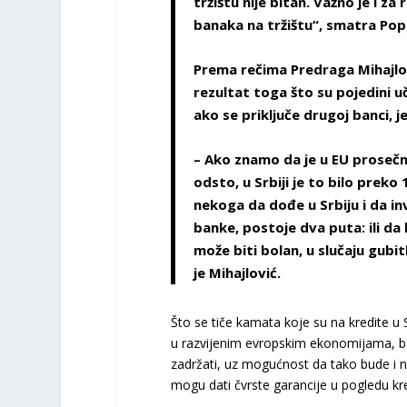
tržištu nije bitan. Važno je i za
banaka na tržištu“, smatra Pop
Prema rečima Predraga Mihajlov
rezultat toga što su pojedini 
ako se priključe drugoj banci, j
– Ako znamo da je u EU proseč
odsto, u Srbiji je to bilo preko
nekoga da dođe u Srbiju i da inv
banke, postoje dva puta: ili da 
može biti bolan, u slučaju gubitka
je Mihajlović.
Što se tiče kamata koje su na kredite u 
u razvijenim evropskim ekonomijama, ba
zadržati, uz mogućnost da tako bude i na
mogu dati čvrste garancije u pogledu kr