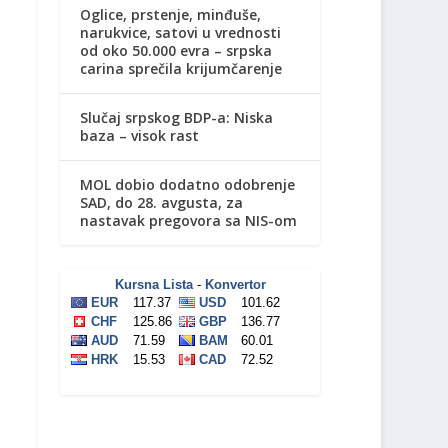
Oglice, prstenje, minđuše,
narukvice, satovi u vrednosti
od oko 50.000 evra – srpska
carina sprečila krijumčarenje
Slučaj srpskog BDP-a: Niska
baza – visok rast
MOL dobio dodatno odobrenje
SAD, do 28. avgusta, za
nastavak pregovora sa NIS-om