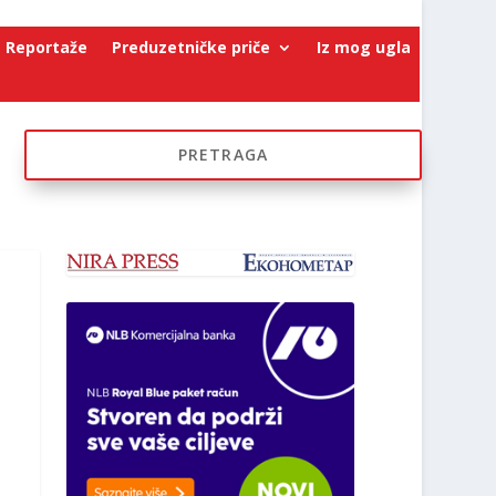
Reportaže
Preduzetničke priče
Iz mog ugla