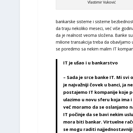
Vlastimir Vuković
bankarske sisteme i sisteme bezbednosti
da traju nekoliko meseci, već više godin
da je realnost veoma složena. Banke su 
milione transakcija treba da obavljam
se poredimo sa nekim malim IT kompani
IT je ušao i u bankarstvo
– Sada je srce banke IT. Mi svi 
je najvažniji čovek u banci, ja n
postajemo IT kompanije koje po
ulazimo u novu sferu koja ima 
već moramo da se oslanjamo na I
IT počinje da se bavi nekim usl
mora biti bankar. Virtuelne ra
se mogu raditi najjednostavniji