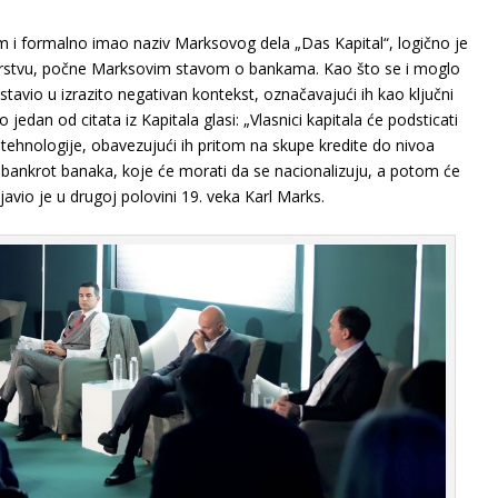
um i formalno imao naziv Marksovog dela „Das Kapital“, logično je
karstvu, počne Marksovim stavom o bankama. Kao što se i moglo
stavio u izrazito negativan kontekst, označavajući ih kao ključni
o jedan od citata iz Kapitala glasi: „Vlasnici kapitala će podsticati
 tehnologije, obavezujući ih pritom na skupe kredite do nivoa
e bankrot banaka, koje će morati da se nacionalizuju, a potom će
avio je u drugoj polovini 19. veka Karl Marks.