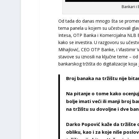
Bankari i
Od tada do danas mnogo šta se promenilo
tema panela u kojem su učestvovali glav
Intesa, OTP Banka i Komercijalna NLB Ban
kako se investira. U razgovoru su učest
Mihajlović, CEO OTP Banke, i Vlastimir 
stavove su iznosili na ključne teme – o
bankarskog tržišta do digitalizacije koja 
Broj banaka na tržištu nije bita
Na pitanje o tome kako ocenjuj
bolje imati veći ili manji broj 
na tržištu su dovoljne i dve bank
Darko Popović kaže da tržište op
obliku, kao i za koje niše poslo