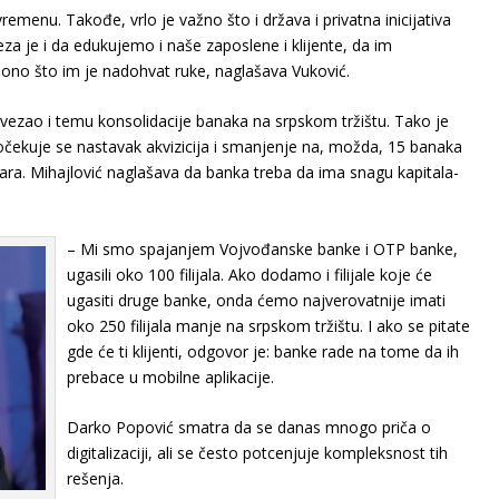
emenu. Takođe, vrlo je važno što i država i privatna inicijativa
za je i da edukujemo i naše zaposlene i klijente, da im
ono što im je nadohvat ruke, naglašava Vuković.
povezao i temu konsolidacije banaka na srpskom tržištu. Tako je
 očekuje se nastavak akvizicija i smanjenje na, možda, 15 banaka
ra. Mihajlović naglašava da banka treba da ima snagu kapitala-
– Mi smo spajanjem Vojvođanske banke i OTP banke,
ugasili oko 100 filijala. Ako dodamo i filijale koje će
ugasiti druge banke, onda ćemo najverovatnije imati
oko 250 filijala manje na srpskom tržištu. I ako se pitate
gde će ti klijenti, odgovor je: banke rade na tome da ih
prebace u mobilne aplikacije.
Darko Popović smatra da se danas mnogo priča o
digitalizaciji, ali se često potcenjuje kompleksnost tih
rešenja.