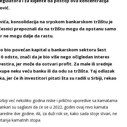
 regulatora i za klijente da postoji ova koncentracija
ović.
ića, konsolidacija na srpskom bankarskom tržištu je
učesnici prepoznali da na tržištu mogu da opstanu samo
er ne mogu dalje da rastu.
no bio povećan kapital u bankarskom sektoru šest
 10 odsto, znači da je bio više nego očigledan interes
estira, jer može da ostvari profit. Za male ili srednje
kupe neku veću banku ili da odu sa tržišta. Taj odlazak
, jer će ih investitori pitati šta su radili u Srbiji, rekao
Srbiji već nekoliko godina niske i prilično uporedive sa kamatama
nkari su saglasni da će se u 2022. godini ovaj nivo kamata
redne dve godine. Ali, za duži rok se, kako sada stoje stvari, ne
etanja kamatnih stopa.