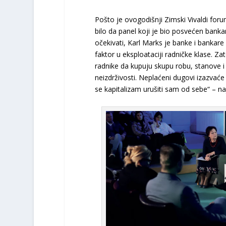
Pošto je ovogodišnji Zimski Vivaldi for
bilo da panel koji je bio posvećen ban
očekivati, Karl Marks je banke i bankare 
faktor u eksploataciji radničke klase. Zat
radnike da kupuju skupu robu, stanove i
neizdrživosti. Neplaćeni dugovi izazvać
se kapitalizam urušiti sam od sebe“ – naj