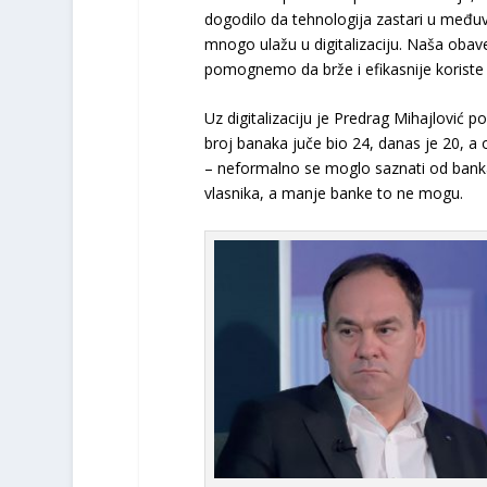
dogodilo da tehnologija zastari u međuvr
mnogo ulažu u digitalizaciju. Naša obave
pomognemo da brže i efikasnije koriste 
Uz digitalizaciju je Predrag Mihajlović 
broj banaka juče bio 24, danas je 20, a
– neformalno se moglo saznati od banka
vlasnika, a manje banke to ne mogu.