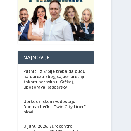
NAJNOVIJE
Putnici iz Srbije treba da budu
na oprezu zbog sajber pretnji
tokom boravka u Grčkoj,
upozorava Kaspersky
Uprkos niskom vodostaju
Dunava bečki „Twin City Liner”
plovi
U junu 2026. Eurocontrol