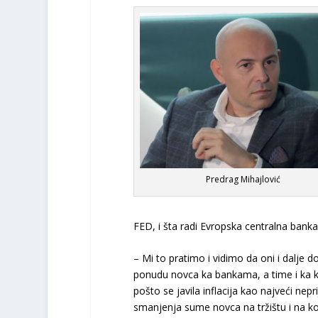
Predrag Mihajlović
FED, i šta radi Evropska centralna banka
– Mi to pratimo i vidimo da oni i dalje 
ponudu novca ka bankama, a time i ka k
pošto se javila inflacija kao najveći ne
smanjenja sume novca na tržištu i na koj