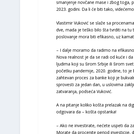
smanjenje novčane mase i zbog toga, pr
2023. godini. Da li će biti tako, videćem
Vlastimir Vuković se slaže sa procenama
dve, mada je teško bilo šta tvrditi na t
poslovanje mora biti efikasno, uz kamatu k
– I dalje moramo da radimo na efikasno
Nova realnost je da se radi od kuće i d
ljudima koji su širom Srbije ili širom s
početku pandemije, 2020. godine, to je
zahtevan proces za banke koji je bukval
sprovesti za jedan dan, u uslovima zaklj
zatvaranja, podseća Vuković.
A na pitanje koliko košta prelazak na dig
odgovara da – košta opstanka!
– Ako ne investirate, nećete uspeti da zad
Morate da procenite period investicije, d