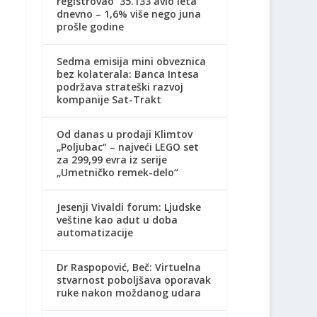
registrovao 35.133 avio leta
dnevno – 1,6% više nego juna
prošle godine
Sedma emisija mini obveznica
bez kolaterala: Banca Intesa
podržava strateški razvoj
kompanije Sat-Trakt
Od danas u prodaji Klimtov
„Poljubac“ – najveći LEGO set
za 299,99 evra iz serije
„Umetničko remek-delo“
Jesenji Vivaldi forum: Ljudske
veštine kao adut u doba
automatizacije
Dr Raspopović, Beč: Virtuelna
stvarnost poboljšava oporavak
ruke nakon moždanog udara