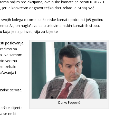
ema našim projekcijama, ove niske kamate će ostati u 2022. i
o, jer je konkretan odgovor teško dati, rekao je Mihajlović.
 svojih kolega o tome da će niske kamate potrajati još godinu-
u temu. Ali, on naglašava da u uslovima niskih kamatnih stopa,
oja je najprihvatljivija za klijente:
sti poslovanja.
a radimo sa
veta. Na samom
 bio veoma
no trebalo
učavanja i
italne servise,
Darko Popović
ržite klijente.
a se ne bi