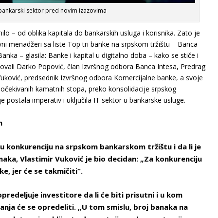
 bankarski sektor pred novim izazovima
 – od oblika kapitala do bankarskih usluga i korisnika. Zato je
ni menadžeri sa liste Top tri banke na srpskom tržištu – Banca
ka – glasila: Banke i kapital u digitalno doba – kako se stiče i
vovali Darko Popović, član Izvršnog odbora Banca Intesa, Predrag
Vuković, predsednik Izvršnog odbora Komercijalne banke, a svoje
d očekivanih kamatnih stopa, preko konsolidacije srpskog
je postala imperativ i uključila IT sektor u bankarske usluge.
n
u konkurenciju na srpskom bankarskom tržištu i da li je
banaka, Vlastimir Vuković je bio decidan: „Za konkurenciju
e, jer će se takmičiti“.
redeljuje investitore da li će biti prisutni i u kom
vanja će se opredeliti. „U tom smislu, broj banaka na