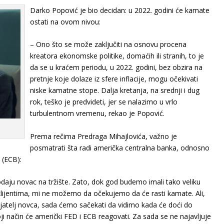
Darko Popović je bio decidan: u 2022. godini će kamate
ostati na ovom nivou:
– Ono što se može zaključiti na osnovu procena
kreatora ekonomske politike, domaćih ili stranih, to je
da se u kraćem periodu, u 2022. godini, bez obzira na
pretnje koje dolaze iz sfere inflacije, mogu očekivati
niske kamatne stope. Dalja kretanja, na srednji i dug
rok, teško je predvideti, jer se nalazimo u vrlo
turbulentnom vremenu, rekao je Popović.
Prema rečima Predraga Mihajlovića, važno je
posmatrati šta radi američka centralna banka, odnosno
 (ECB):
dodaju novac na tržište. Zato, dok god budemo imali tako veliku
lijentima, mi ne možemo da očekujemo da će rasti kamate. Ali,
prijatelj novca, sada ćemo sačekati da vidimo kada će doći do
i način će američki FED i ECB reagovati. Za sada se ne najavljuje