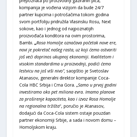
prepoznata po proizvodnji gaziranih pića,
kompanija je vođena vizijom da bude 24/7
partner kupcima i potrošačima tokom godina
svom portfoliju pridružila Vlasinsku Rosu, Next
sokove, kao i jednog od najpoznatijih
proizvođača konditora na ovim prostorima,
Bambi.
„
Rosa
Homolje
ozna
č
ava
po
č
etak
nove
ere
,
novi
je
pokreta
č
na
š
eg
rasta
,
uz
koji
ć
emo
ostvariti
jo
š
ve
ć
i
doprinos
ukupnoj
ekonomiji
.
Kvalitetom
i
visokim
standardima
u
proizvodnji
,
podi
ć
i
ć
emo
lestvicu
na
jo
š
vi
š
i
nivo
”,
saopštio je Svetoslav
Atanasov, generalni direktor kompanije Coca-
Cola HBC Srbija i Crna Gora. „
Samo u prvoj godini
investiramo oko pet miliona evra.
Imamo planove
za proširenje kapaciteta, kao i izvoz Rosa Homolje
na regionalna tržišta
“, poručio je Atanasov,
dodajući da Coca-Cola sistem ostaje pouzdan
partner ekonomiji Srbije, a sada i novom domu –
Homoljskom kraju.