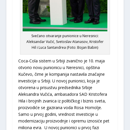
Svečano otvaranje punionice u Neresnici:
Aleksandar Vučić, Svetoslav Atanasov, Kristofer
Hil i Luca Santandrea (Foto: Bojan Babin)
Coca-Cola sistem u Srbiji zvanično je 10. maja
otvorio novu punionicu u Neresnici, opština
Kučevo, čime je kompanija nastavila značajne
investicije u Srbiji. U novoj punionici, koja je
otvorena u prisustvu predsednika Srbije
Aleksandra Vučića, ambasadora SAD Kristofera
Hila i brojnih zvanica iz političkog i biznis sveta,
proizvodiće se gazirana voda Rosa Homolje.
Samo u prvoj godini, vrednost investicije u
modernizaciju proizvodnje i opremu iznosiće pet
miliona evra. U novoj punionici u prvoj fazi