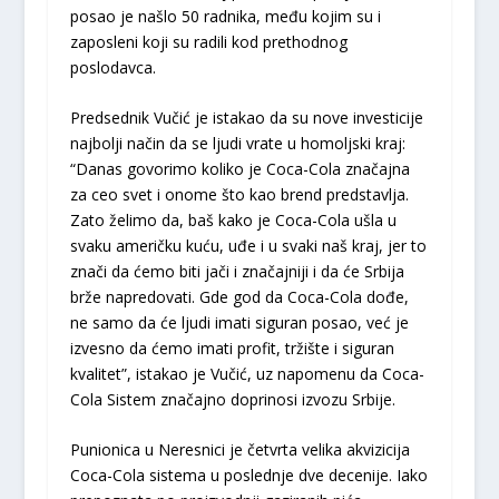
posao je našlo 50 radnika, među kojim su i
zaposleni koji su radili kod prethodnog
poslodavca.
Predsednik Vučić je istakao da su nove investicije
najbolji način da se ljudi vrate u homoljski kraj:
“Danas govorimo koliko je Coca-Cola značajna
za ceo svet i onome što kao brend predstavlja.
Zato želimo da, baš kako je Coca-Cola ušla u
svaku američku kuću, uđe i u svaki naš kraj, jer to
znači da ćemo biti jači i značajniji i da će Srbija
brže napredovati. Gde god da Coca-Cola dođe,
ne samo da će ljudi imati siguran posao, već je
izvesno da ćemo imati profit, tržište i siguran
kvalitet”, istakao je Vučić, uz napomenu da Coca-
Cola Sistem značajno doprinosi izvozu Srbije.
Punionica u Neresnici je četvrta velika akvizicija
Coca-Cola sistema u poslednje dve decenije. Iako