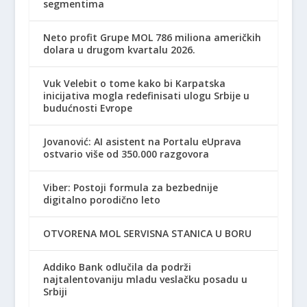
segmentima
Neto profit Grupe MOL 786 miliona američkih
dolara u drugom kvartalu 2026.
Vuk Velebit o tome kako bi Karpatska
inicijativa mogla redefinisati ulogu Srbije u
budućnosti Evrope
Jovanović: AI asistent na Portalu eUprava
ostvario više od 350.000 razgovora
Viber: Postoji formula za bezbednije
digitalno porodično leto
OTVORENA MOL SERVISNA STANICA U BORU
Addiko Bank odlučila da podrži
najtalentovaniju mladu veslačku posadu u
Srbiji