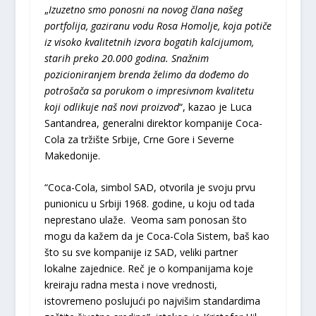
„
Izuzetno smo ponosni na novog člana našeg
portfolija, gaziranu vodu Rosa Homolje, koja potiče
iz visoko kvalitetnih izvora bogatih kalcijumom,
starih preko 20.000 godina. Snažnim
pozicioniranjem brenda želimo da dođemo do
potrošača sa porukom o impresivnom kvalitetu
koji odlikuje naš novi proizvod
“, kazao je Luca
Santandrea, generalni direktor kompanije Coca-
Cola za tržište Srbije, Crne Gore i Severne
Makedonije.
“Coca-Cola, simbol SAD, otvorila je svoju prvu
punionicu u Srbiji 1968. godine, u koju od tada
neprestano ulaže. Veoma sam ponosan što
mogu da kažem da je Coca-Cola Sistem, baš kao
što su sve kompanije iz SAD, veliki partner
lokalne zajednice. Reč je o kompanijama koje
kreiraju radna mesta i nove vrednosti,
istovremeno poslujući po najvišim standardima