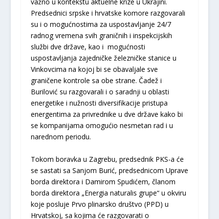
važno u kontekstu aktuelne krize u Ukrajini.
Predsednici srpske i hrvatske komore razgovarali
su i o mogućnostima za uspostavljanje 24/7
radnog vremena svih graničnih i inspekcijskih
službi dve države, kao i mogućnosti
uspostavljanja zajedničke železničke stanice u
Vinkovcima na kojoj bi se obavaljale sve
graničene kontrole sa obe strane. Čadež i
Burilović su razgovarali i o saradnji u oblasti
energetike i nužnosti diversifikacije pristupa
energentima za privrednike u dve države kako bi
se kompanijama omogućio nesmetan rad i u
narednom periodu.
Tokom boravka u Zagrebu, predsednik PKS-a će
se sastati sa Sanjom Burić, predsednicom Uprave
borda direktora i Damirom Spudićem, članom
borda direktora „Energia naturalis grupe“ u okviru
koje posluje Prvo plinarsko društvo (PPD) u
Hrvatskoj, sa kojima će razgovarati o