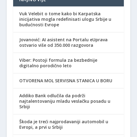
Vuk Velebit o tome kako bi Karpatska
inicijativa mogla redefinisati ulogu Srbije u
budućnosti Evrope
Jovanović: AI asistent na Portalu eUprava
ostvario više od 350.000 razgovora
Viber: Postoji formula za bezbednije
digitalno porodično leto
OTVORENA MOL SERVISNA STANICA U BORU
Addiko Bank odlučila da podrži
najtalentovaniju mladu veslačku posadu u
Srbiji
Škoda je treći najprodavaniji automobil u
Evropi, a prvi u Srbiji