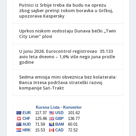
Putnici iz Srbije treba da budu na oprezu
zbog sajber pretnji tokom boravka u Grčkoj,
upozorava Kaspersky
Uprkos niskom vodostaju Dunava bečki „Twin
City Liner” plovi
U junu 2026. Eurocontrol registrovao 35.133
avio leta dnevno – 1,6% više nego juna prošle
godine
Sedma emisija mini obveznica bez kolaterala:
Banca Intesa podržava strateški razvoj
kompanije Sat-Trakt