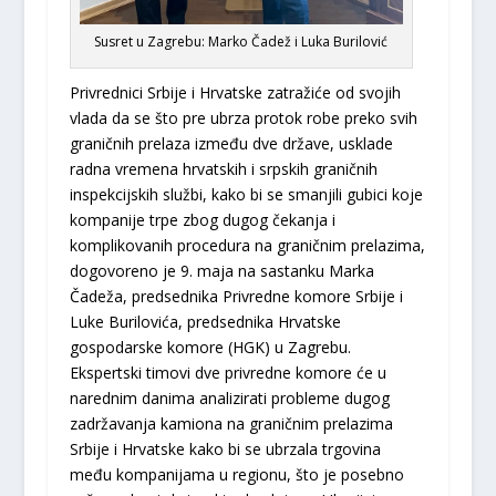
Susret u Zagrebu: Marko Čadež i Luka Burilović
Privrednici Srbije i Hrvatske zatražiće od svojih
vlada da se što pre ubrza protok robe preko svih
graničnih prelaza između dve države, usklade
radna vremena hrvatskih i srpskih graničnih
inspekcijskih službi, kako bi se smanjili gubici koje
kompanije trpe zbog dugog čekanja i
komplikovanih procedura na graničnim prelazima,
dogovoreno je 9. maja na sastanku Marka
Čadeža, predsednika Privredne komore Srbije i
Luke Burilovića, predsednika Hrvatske
gospodarske komore (HGK) u Zagrebu.
Ekspertski timovi dve privredne komore će u
narednim danima analizirati probleme dugog
zadržavanja kamiona na graničnim prelazima
Srbije i Hrvatske kako bi se ubrzala trgovina
među kompanijama u regionu, što je posebno