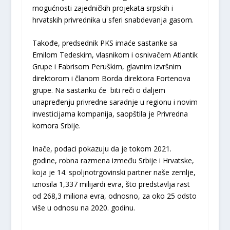
mogućnosti zajedničkih projekata srpskih i
hrvatskih privrednika u sferi snabdevanja gasom.
Takođe, predsednik PKS imaće sastanke sa
Emilom Tedeskim, vlasnikom i osnivačem Atlantik
Grupe i Fabrisom Peruškim, glavnim izvršnim
direktorom i članom Borda direktora Fortenova
grupe. Na sastanku će biti reči o daljem
unapređenju privredne saradnje u regionu i novim
investicijama kompanija, saopštila je Privredna
komora Srbije.
Inače, podaci pokazuju da je tokom 2021.
godine, robna razmena između Srbije i Hrvatske,
koja je 14. spoljnotrgovinski partner naše zemlje,
iznosila 1,337 milijardi evra, što predstavlja rast
od 268,3 miliona evra, odnosno, za oko 25 odsto
više u odnosu na 2020. godinu.