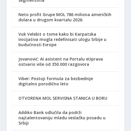
segmentima
Neto profit Grupe MOL 786 miliona američkih
dolara u drugom kvartalu 2026.
Vuk Velebit o tome kako bi Karpatska
inicijativa mogla redefinisati ulogu Srbije u
budućnosti Evrope
Jovanović: AI asistent na Portalu eUprava
ostvario više od 350.000 razgovora
Viber: Postoji formula za bezbednije
digitalno porodično leto
OTVORENA MOL SERVISNA STANICA U BORU
Addiko Bank odlučila da podrži
najtalentovaniju mladu veslačku posadu u
Srbiji