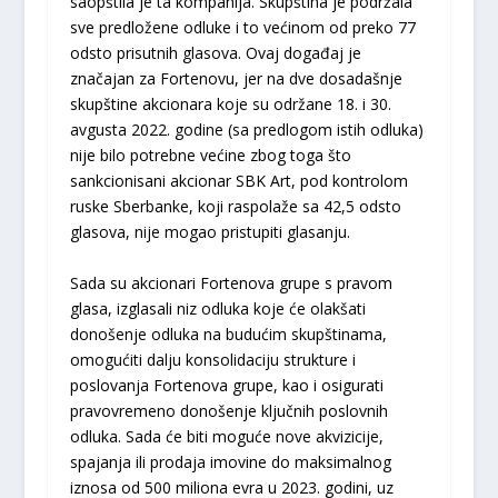
saopštila je ta kompanija. Skupština je podržala
sve predložene odluke i to većinom od preko 77
odsto prisutnih glasova. Ovaj događaj je
značajan za Fortenovu, jer na dve dosadašnje
skupštine akcionara koje su održane 18. i 30.
avgusta 2022. godine (sa predlogom istih odluka)
nije bilo potrebne većine zbog toga što
sankcionisani akcionar SBK Art, pod kontrolom
ruske Sberbanke, koji raspolaže sa 42,5 odsto
glasova, nije mogao pristupiti glasanju.
Sada su akcionari Fortenova grupe s pravom
glasa, izglasali niz odluka koje će olakšati
donošenje odluka na budućim skupštinama,
omogućiti dalju konsolidaciju strukture i
poslovanja Fortenova grupe, kao i osigurati
pravovremeno donošenje ključnih poslovnih
odluka. Sada će biti moguće nove akvizicije,
spajanja ili prodaja imovine do maksimalnog
iznosa od 500 miliona evra u 2023. godini, uz