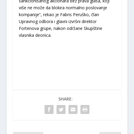
sankcionisanog akcionara bez prava glasa, koji
više ne može da blokira normalno poslovanje
kompanije“, rekao je Fabris Peruško, član
Upravnog odbora i glavni izvršni direktor
Fortenova grupe, nakon održane Skupštine
vlasnika deonica.
SHARE: