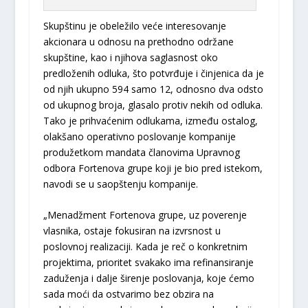
Skupštinu je obeležilo veće interesovanje
akcionara u odnosu na prethodno održane
skupštine, kao i njihova saglasnost oko
predloženih odluka, što potvrđuje i činjenica da je
od njih ukupno 594 samo 12, odnosno dva odsto
od ukupnog broja, glasalo protiv nekih od odluka.
Tako je prihvaćenim odlukama, između ostalog,
olakšano operativno poslovanje kompanije
produžetkom mandata članovima Upravnog
odbora Fortenova grupe koji je bio pred istekom,
navodi se u saopštenju kompanije.
„Menadžment Fortenova grupe, uz poverenje
vlasnika, ostaje fokusiran na izvrsnost u
poslovnoj realizaciji. Kada je reč o konkretnim
projektima, prioritet svakako ima refinansiranje
zaduženja i dalje širenje poslovanja, koje ćemo
sada moći da ostvarimo bez obzira na