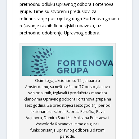
prethodnu odluku Upravnog odbora Fortenova
grupe. Time su stvoreni i preduslovi za
refinansiranje postojećeg duga Fortenova grupe i
rešavanje raznih finansijskih obaveza, uz
prethodno odobrenje Upravnog odbora.
Osim toga, akcionari su 12. januara u
Amsterdamu, sa nešto više od 77 odsto glasova
svih prisutnih, izglasali i produžetak mandata
članovima Upravnog odbora Fortenova grupe na
šest godina. Za predstojeći šestogodišnji period
akcionari su izabrali Fabrisa Peruška, Pavu
Vujnovca, Damira Spudića, Maksima Poletaeva i
Vsevoloda Rozanova i time osigurali
funkcionisanje Upravnog odbora u datom
periodu.