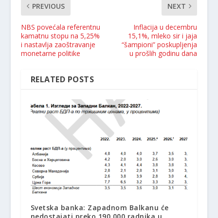
PREVIOUS
NEXT
NBS povećala referentnu
Inflacija u decembru
kamatnu stopu na 5,25%
15,1%, mleko sir i jaja
i nastavlja zaoštravanje
“šampioni” poskupljenja
monetarne politike
u prošlih godinu dana
RELATED POSTS
Svetska banka: Zapadnom Balkanu će
nedostajati preko 190.000 radnika u