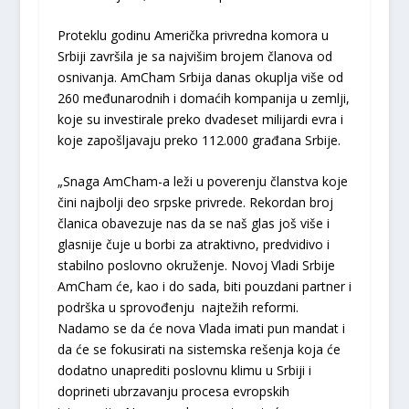
Proteklu godinu Američka privredna komora u
Srbiji završila je sa najvišim brojem članova od
osnivanja. AmCham Srbija danas okuplja više od
260 međunarodnih i domaćih kompanija u zemlji,
koje su investirale preko dvadeset milijardi evra i
koje zapošljavaju preko 112.000 građana Srbije.
„Snaga AmCham-a leži u poverenju članstva koje
čini najbolji deo srpske privrede. Rekordan broj
članica obavezuje nas da se naš glas još više i
glasnije čuje u borbi za atraktivno, predvidivo i
stabilno poslovno okruženje. Novoj Vladi Srbije
AmCham će, kao i do sada, biti pouzdani partner i
podrška u sprovođenju najtežih reformi.
Nadamo se da će nova Vlada imati pun mandat i
da će se fokusirati na sistemska rešenja koja će
dodatno unaprediti poslovnu klimu u Srbiji i
doprineti ubrzavanju procesa evropskih