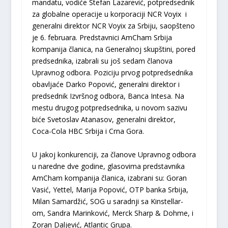
mandatu, vodiće Stefan Lazarević, potpredsednik
za globalne operacije u korporaciji NCR Voyix i
generalni direktor NCR Voyix za Srbiju, saopšteno
je 6. februara. Predstavnici AmCham Srbija
kompanija članica, na Generalnoj skupštini, pored
predsednika, izabrali su još sedam članova
Upravnog odbora. Poziciju prvog potpredsednika
obavljaće Darko Popović, generalni direktor i
predsednik Izvršnog odbora, Banca Intesa. Na
mestu drugog potpredsednika, u novom sazivu
biće Svetoslav Atanasov, generalni direktor,
Coca-Cola HBC Srbija i Crna Gora.
U jakoj konkurenciji, za članove Upravnog odbora
u naredne dve godine, glasovima predstavnika
AmCham kompanija članica, izabrani su: Goran
Vasić, Yettel, Marija Popović, OTP banka Srbija,
Milan Samardžić, SOG u saradnji sa Kinstellar-
om, Sandra Marinković, Merck Sharp & Dohme, i
Zoran Daljević, Atlantic Grupa.