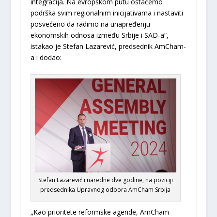
integracija. Na evropskom putu ostaćemo
podrška svim regionalnim inicijativama i nastaviti
posvećeno da radimo na unapređenju
ekonomskih odnosa između Srbije i SAD-a“,
istakao je Stefan Lazarević, predsednik AmCham-
a i dodao:
Stefan Lazarević i naredne dve godine, na poziciji
predsednika Upravnog odbora AmCham Srbija
„Kao prioritete reformske agende, AmCham