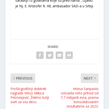
saradnji i u godinama koje su pred nama“, izjavio
je Nj. E. Kristofer R. Hil, ambasador SAD-a u Srbiji.
SHARE:
PREVIOUS
NEXT
Prošlogodišnji dobitnik
Intesa Sanpaolo
nagrade Virtus Mikica
ostvarila neto prihod od
Petronijević: Želimo bolji
7,7 milijardi evra, prema
svet za svu decu
konsolidovanim
rezultatima za 2023.