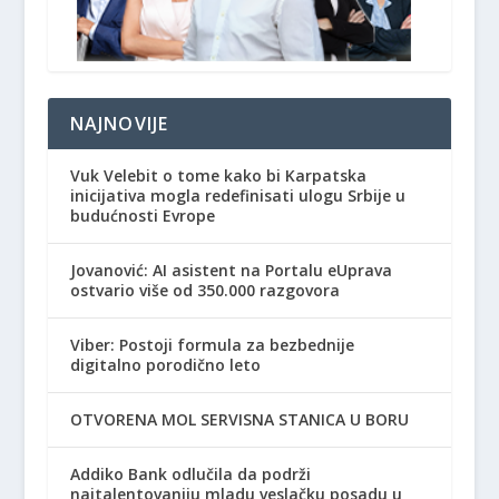
NAJNOVIJE
Vuk Velebit o tome kako bi Karpatska
inicijativa mogla redefinisati ulogu Srbije u
budućnosti Evrope
Jovanović: AI asistent na Portalu eUprava
ostvario više od 350.000 razgovora
Viber: Postoji formula za bezbednije
digitalno porodično leto
OTVORENA MOL SERVISNA STANICA U BORU
Addiko Bank odlučila da podrži
najtalentovaniju mladu veslačku posadu u