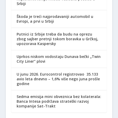
Srbiji
Škoda je treći najprodavaniji automobil u
Evropi, a prvi u Srbiji
Putnici iz Srbije treba da budu na oprezu
zbog sajber pretnji tokom boravka u Grčkoj,
upozorava Kaspersky
Uprkos niskom vodostaju Dunava bečki „Twin
City Liner” plovi
U junu 2026. Eurocontrol registrovao 35.133
avio leta dnevno – 1,6% više nego juna prošle
godine
Sedma emisija mini obveznica bez kolaterala:
Banca Intesa podržava strateški razvoj
kompanije Sat-Trakt