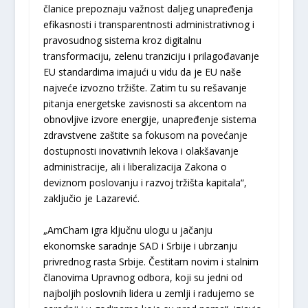
članice prepoznaju važnost daljeg unapređenja
efikasnosti i transparentnosti administrativnog i
pravosudnog sistema kroz digitalnu
transformaciju, zelenu tranziciju i prilagođavanje
EU standardima imajući u vidu da je EU naše
najveće izvozno tržište. Zatim tu su rešavanje
pitanja energetske zavisnosti sa akcentom na
obnovljive izvore energije, unapređenje sistema
zdravstvene zaštite sa fokusom na povećanje
dostupnosti inovativnih lekova i olakšavanje
administracije, ali i liberalizacija Zakona o
deviznom poslovanju i razvoj tržišta kapitala“,
zaključio je Lazarević.
„AmCham igra ključnu ulogu u jačanju
ekonomske saradnje SAD i Srbije i ubrzanju
privrednog rasta Srbije. Čestitam novim i stalnim
članovima Upravnog odbora, koji su jedni od
najboljih poslovnih lidera u zemlji i radujemo se