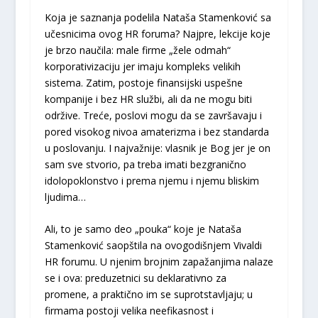
Koja je saznanja podelila Nataša Stamenković sa
učesnicima ovog HR foruma? Najpre, lekcije koje
je brzo naučila: male firme „žele odmah“
korporativizaciju jer imaju kompleks velikih
sistema. Zatim, postoje finansijski uspešne
kompanije i bez HR službi, ali da ne mogu biti
održive. Treće, poslovi mogu da se završavaju i
pored visokog nivoa amaterizma i bez standarda
u poslovanju. I najvažnije: vlasnik je Bog jer je on
sam sve stvorio, pa treba imati bezgranično
idolopoklonstvo i prema njemu i njemu bliskim
ljudima…
Ali, to je samo deo „pouka“ koje je Nataša
Stamenković saopštila na ovogodišnjem Vivaldi
HR forumu. U njenim brojnim zapažanjima nalaze
se i ova: preduzetnici su deklarativno za
promene, a praktično im se suprotstavljaju; u
firmama postoji velika neefikasnost i