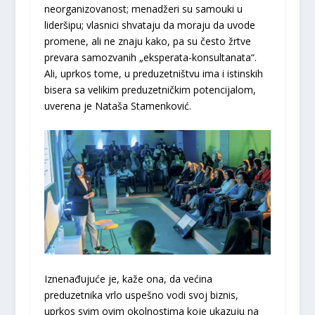
neorganizovanost; menadžeri su samouki u
lideršipu; vlasnici shvataju da moraju da uvode
promene, ali ne znaju kako, pa su često žrtve
prevara samozvanih „eksperata-konsultanata“.
Ali, uprkos tome, u preduzetništvu ima i istinskih
bisera sa velikim preduzetničkim potencijalom,
uverena je Nataša Stamenković.
Iznenađujuće je, kaže ona, da većina
preduzetnika vrlo uspešno vodi svoj biznis,
uprkos svim ovim okolnostima koje ukazuju na