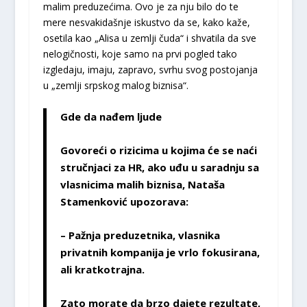
malim preduzećima. Ovo je za nju bilo do te
mere nesvakidašnje iskustvo da se, kako kaže,
osetila kao „Alisa u zemlji čuda“ i shvatila da sve
nelogičnosti, koje samo na prvi pogled tako
izgledaju, imaju, zapravo, svrhu svog postojanja
u „zemlji srpskog malog biznisa“.
Gde da nađem ljude
Govoreći o rizicima u kojima će se naći
stručnjaci za HR, ako uđu u saradnju sa
vlasnicima malih biznisa, Nataša
Stamenković upozorava:
– Pažnja preduzetnika, vlasnika
privatnih kompanija je vrlo fokusirana,
ali kratkotrajna.
Zato morate da brzo dajete rezultate,