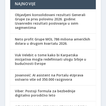
NAJNOVIJE
Objavljeni konsolidovani rezultati Generali
Grupe za prvu polovinu 2026. godine:
Izvanredni rezultati poslovanja u svim
segmentima
Neto profit Grupe MOL 786 miliona američkih
dolara u drugom kvartalu 2026.
Vuk Velebit o tome kako bi Karpatska
inicijativa mogla redefinisati ulogu Srbije u
budućnosti Evrope
Jovanović: AI asistent na Portalu eUprava
ostvario više od 350.000 razgovora
Viber: Postoji formula za bezbednije
digitalno porodično leto