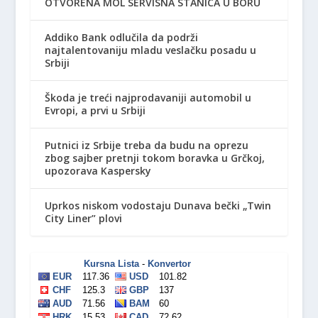
OTVORENA MOL SERVISNA STANICA U BORU
Addiko Bank odlučila da podrži
najtalentovaniju mladu veslačku posadu u
Srbiji
Škoda je treći najprodavaniji automobil u
Evropi, a prvi u Srbiji
Putnici iz Srbije treba da budu na oprezu
zbog sajber pretnji tokom boravka u Grčkoj,
upozorava Kaspersky
Uprkos niskom vodostaju Dunava bečki „Twin
City Liner” plovi