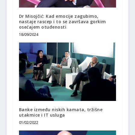
Dr Misojčić: Kad emocije zagubimo,
nastaje rascep i to se završava gorkim
osećajem otuđenosti
18/09/2024
Banke između niskih kamata, tržišne
utakmice i IT usluga
01/02/2022