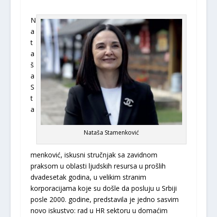
N
a
t
a
š
a
S
t
a
Nataša Stamenković
menković, iskusni stručnjak sa zavidnom
praksom u oblasti ljudskih resursa u prošlih
dvadesetak godina, u velikim stranim
korporacijama koje su došle da posluju u Srbiji
posle 2000. godine, predstavila je jedno sasvim
novo iskustvo: rad u HR sektoru u domaćim