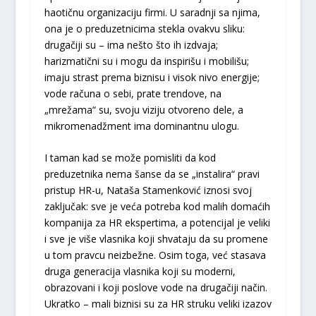
haotičnu organizaciju firmi. U saradnji sa njima,
ona je o preduzetnicima stekla ovakvu sliku:
drugačiji su – ima nešto što ih izdvaja;
harizmatični su i mogu da inspirišu i mobilišu;
imaju strast prema biznisu i visok nivo energije;
vode računa o sebi, prate trendove, na
„mrežama“ su, svoju viziju otvoreno dele, a
mikromenadžment ima dominantnu ulogu.
I taman kad se može pomisliti da kod
preduzetnika nema šanse da se „instalira“ pravi
pristup HR-u, Nataša Stamenković iznosi svoj
zaključak: sve je veća potreba kod malih domaćih
kompanija za HR ekspertima, a potencijal je veliki
i sve je više vlasnika koji shvataju da su promene
u tom pravcu neizbežne. Osim toga, već stasava
druga generacija vlasnika koji su moderni,
obrazovani i koji poslove vode na drugačiji način.
Ukratko – mali biznisi su za HR struku veliki izazov