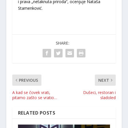
i prava „netaknuta priroda“, ocenjuje Nataša
Stamenković.
SHARE:
PREVIOUS
NEXT
A kad se čovek vrati,
Dušeci, restoran i
pitamo zašto se vratio…
sladoled
RELATED POSTS