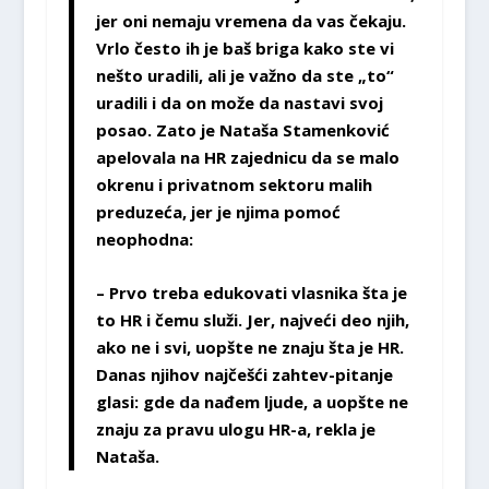
jer oni nemaju vremena da vas čekaju.
Vrlo često ih je baš briga kako ste vi
nešto uradili, ali je važno da ste „to“
uradili i da on može da nastavi svoj
posao. Zato je Nataša Stamenković
apelovala na HR zajednicu da se malo
okrenu i privatnom sektoru malih
preduzeća, jer je njima pomoć
neophodna:
– Prvo treba edukovati vlasnika šta je
to HR i čemu služi. Jer, najveći deo njih,
ako ne i svi, uopšte ne znaju šta je HR.
Danas njihov najčešći zahtev-pitanje
glasi: gde da nađem ljude, a uopšte ne
znaju za pravu ulogu HR-a, rekla je
Nataša.